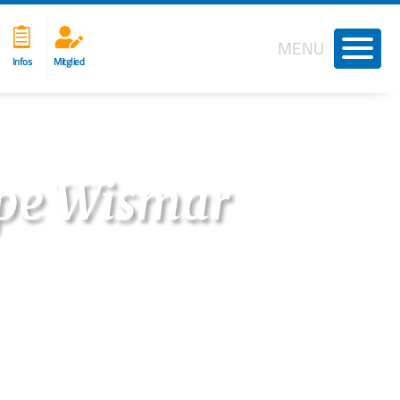


MENU
Infos
Mitglied
ppe Wismar