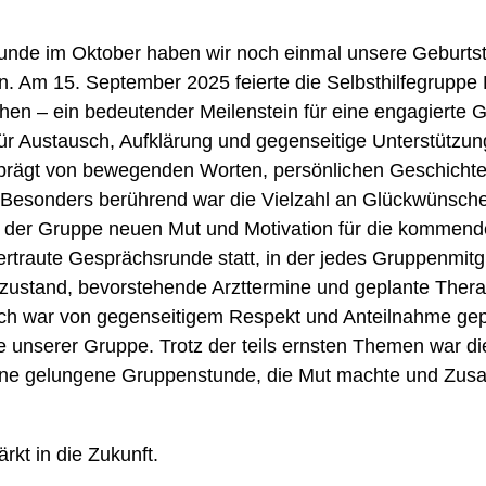
nde im Oktober haben wir noch einmal unsere Geburtst
n.
Am 15. September 2025 feierte die Selbsthilfegrupp
hen – ein bedeutender Meilenstein für eine engagierte G
für Austausch, Aufklärung und gegenseitige Unterstützu
eprägt von bewegenden Worten, persönlichen Geschicht
 Besonders berührend war die Vielzahl an Glückwünsch
h der Gruppe neuen Mut und Motivation für die kommen
ertraute Gesprächsrunde statt, in der jedes Gruppenmitg
zustand, bevorstehende Arzttermine und geplante Therap
ch war von gegenseitigem Respekt und Anteilnahme gep
e unserer Gruppe. Trotz der teils ernsten Themen war di
 eine gelungene Gruppenstunde, die Mut machte und Zus
rkt in die Zukunft.