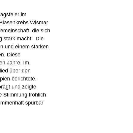
agsfeier im
e Blasenkrebs Wismar
emeinschaft, die sich
ng stark macht.
Die
en und einem starken
en. Diese
den Jahre.
Im
lied über den
ien berichtete.
rägt und zeigte
e Stimmung fröhlich
ammenhalt spürbar