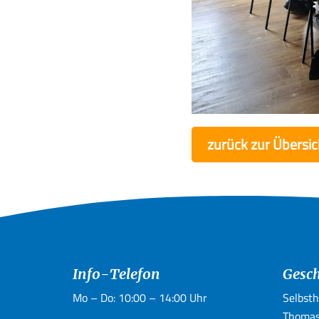
zurück zur Übersic
Info-Telefon
Gesch
Mo – Do: 10:00 – 14:00 Uhr
Selbsth
Thomas