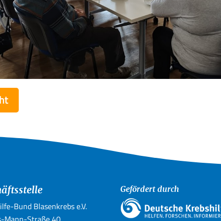
ht
äftsstelle
Gefördert durch
ilfe-Bund Blasenkrebs e.V.
-Mann-Straße 40