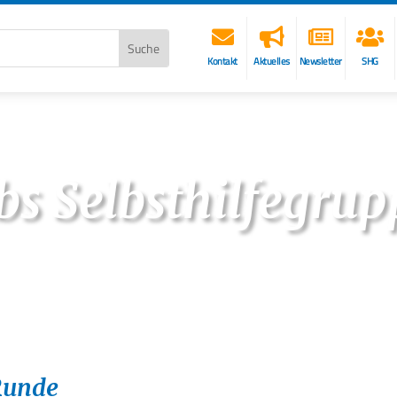




Kontakt
Aktuelles
Newsletter
SHG
bs Selbsthilfegru
 Runde