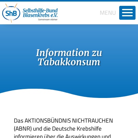
MENU
Willkom
Wir über 
Information zu
Termine
Tabakkonsum
Broschür
Medien
Lebensqua
Gesundhei
Recht und
Das AKTIONSBÜNDNIS NICHTRAUCHEN
Selbsthil
(ABNR) und die Deutsche Krebshilfe
informieren über die Auswirkungen und
Links