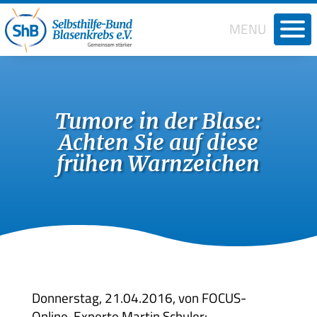
MENU
Willkom
Wir über 
Tumore in der Blase:
Termine
Achten Sie auf diese
Broschür
frühen Warnzeichen
Medien
Lebensqua
Gesundhei
Recht und
Selbsthil
Donnerstag, 21.04.2016, von FOCUS-
Online-Experte Martin Schuler:
Links